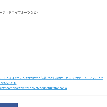
ーラ・ドライフルーツなど）
レート
#ココアカミリ
#カカオ豆
#有機JAS
#有機
#オーガニック
#ビーントゥバー
#ク
つり
#ふじのね
nic
#beantobar
#craftchocolate
#driedfruit
#tanzania