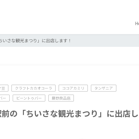
H
「ちいさな観光まつり」に出店します！
オ豆
クラフトカカオコーラ
ココアカミリ
タンザニア
バー
ビーントゥバー
藤野良品店
野駅前の「ちいさな観光まつり」に出店し