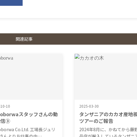
関連記事
-10-10
2025-03-30
toborwaスタッフさんの動
タンザニアのカカオ産地
配信③
ツアーのご報告
oborwa Co.Ltd. 工場長ジュリ
2024年8月に、かねてから藤
さんよりお仕事の内…
品店が輸入しているタンザニ