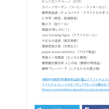
ピッツエリア トーノ（ピザ）
スイーツガーデン（コーヒー・クッキーなど）
藤野良品店（チョコバナナ・クラフトカカオコ
ビオ市（野菜・乾燥野菜）
鮨ひろ（生ビール）
風里(お楽しみに！)
Jazz brewing fujino（クラフトビール）
やまなみ温泉（東北物産）
篠原炭焼き部（木炭など）
puipui-aroma witchery-（アロマ製品）
家族と一年商店（エシカル雑貨）
藤野観光案内所 ふじのね（藤野の特産品）
藤野プレーパーク（こどもたちの遊び場）
#藤野
#相模原市
#藤野良品店
#里山クラフトチョコ
ラフトチョコレート
#タンザニア
#ちいさな観光ま
#fujinoryohinten
#kokoakamili
#cacaobeans
#orga