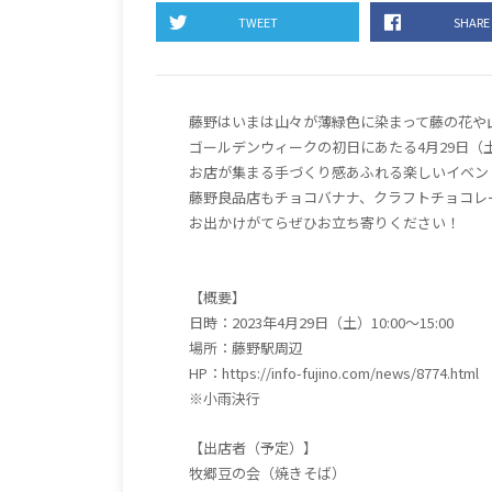
TWEET
SHARE
藤野はいまは山々が薄緑色に染まって藤の花や
ゴールデンウィークの初日にあたる4月29日
お店が集まる手づくり感あふれる楽しいイベン
藤野良品店もチョコバナナ、クラフトチョコレー
お出かけがてらぜひお立ち寄りください！
【概要】
日時：2023年4月29日（土）10:00〜15:00
場所：藤野駅周辺
HP：https://info-fujino.com/news/8774.html
※小雨決行
【出店者（予定）】
牧郷豆の会（焼きそば）