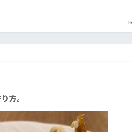
H
作り方。