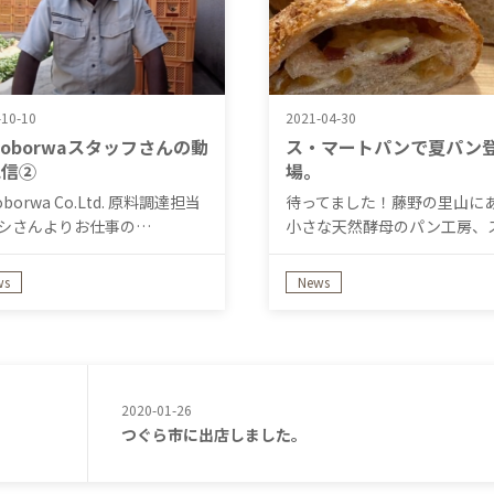
-10-10
2021-04-30
toborwaスタッフさんの動
ス・マートパンで夏パン
配信②
場。
oborwa Co.Ltd. 原料調達担当
待ってました！藤野の里山に
シさんよりお仕事の…
小さな天然酵母のパン工房、
マートパン…
ws
News
2020-01-26
つぐら市に出店しました。