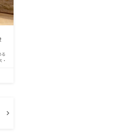
登
ある
ス・