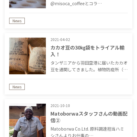
@misoca_coffeeとコラ…
News
2021-04-02
カカオ豆の30㎏袋をトライアル輸
入！
タンザニアから羽田空港に届いたカカオ
豆を通関してきました。植物防疫所（…
News
2021-10-10
Matoborwaスタッフさんの動画配
信②
Matoborwa Co.Ltd. 原料調達担当ハミ
シさんよりお仕事の…