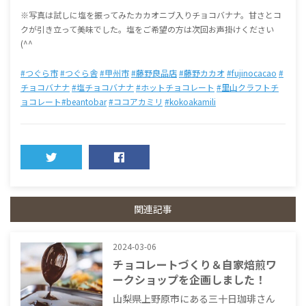
※写真は試しに塩を振ってみたカカオニブ入りチョコバナナ。甘さとコ
クが引き立って美味でした。塩をご希望の方は次回お声掛けください
(^^
#つぐら市
#つぐら舎
#甲州市
#藤野良品店
#藤野カカオ
#fujinocacao
#
チョコバナナ
#塩チョコバナナ
#ホットチョコレート
#里山クラフトチ
ョコレート
#beantobar
#ココアカミリ
#kokoakamili
TWEET
SHARE
関連記事
2024-03-06
チョコレートづくり＆自家焙煎ワ
ークショップを企画しました！
山梨県上野原市にある三十日珈琲さん