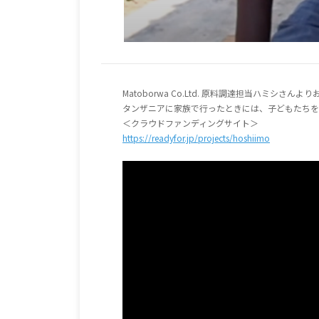
Matoborwa Co.Ltd. 原料調達担当ハミ
タンザニアに家族で行ったときには、子どもたちを
＜クラウドファンディングサイト＞
https://readyfor.jp/projects/hoshiimo