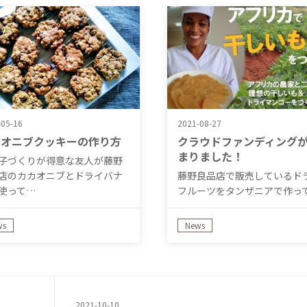
-05-16
2021-08-27
カオニブクッキーの作り方
クラウドファンディング
まりました！
子づくりが得意な友人が藤野
店のカカオニブとドライバナ
藤野良品店で販売しているド
使って…
フルーツをタンザニアで作っ
れているM…
ws
News
2021-10-10