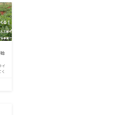
が始
ライ
てく