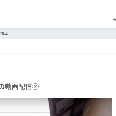
H
配信②
んの動画配信②