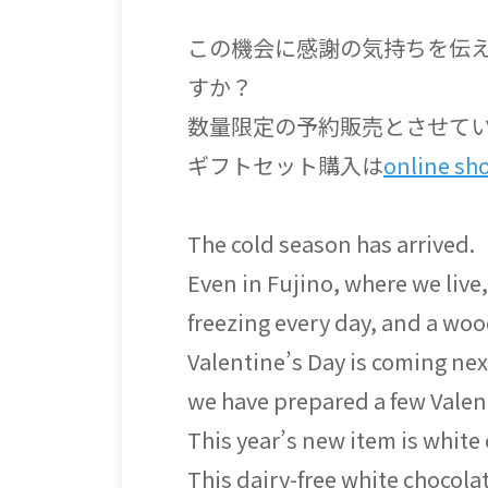
この機会に感謝の気持ちを伝
すか？
数量限定の予約販売とさせて
ギフトセット購入は
onli
ne sh
The cold season has arrived.
Even in Fujino, where we liv
freezing every day, and a woo
Valentine’s Day is coming ne
we have prepared a few Valent
This year’s new item is white
This dairy-free white chocola