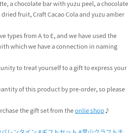
e, a chocolate bar with yuzu peel, a chocolate
 dried fruit, Craft Cacao Cola and yuzu amber
 five types from A to E, and we have used the
with which we have a connection in naming
ity to treat yourself to a gift to express your
uantity of this product by pre-order, so please
rchase the gift set from the
onli
e shop
♪
#バレンタイン
#ギフトセット
#里山クラフトチ