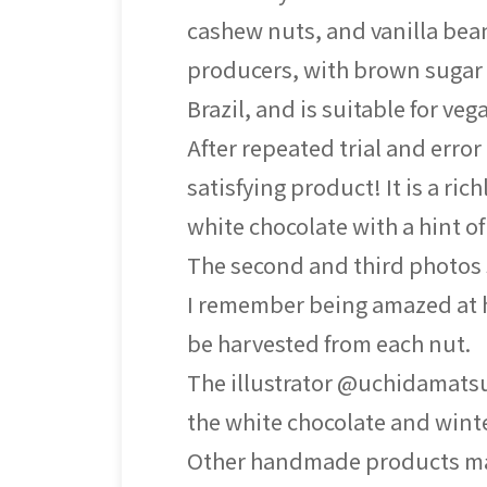
cashew nuts, and vanilla bea
producers, with brown sugar
Brazil, and is suitable for veg
After repeated trial and erro
satisfying product! It is a ri
white chocolate with a hint o
The second and third photos
I remember being amazed at h
be harvested from each nut.
The illustrator @uchidamatsu
the white chocolate and winte
Other handmade products mad