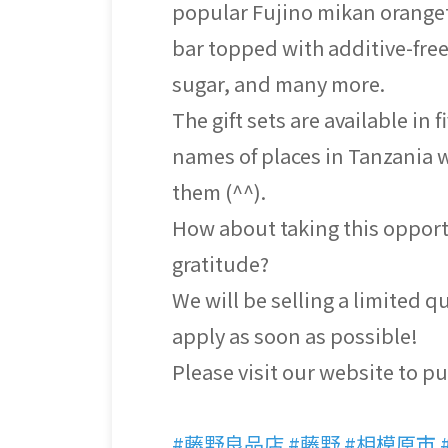
popular Fujino mikan orangett
bar topped with additive-free
sugar, and many more.
The gift sets are available in
names of places in Tanzania 
them (^^).
How about taking this opportun
gratitude?
We will be selling a limited q
apply as soon as possible!
Please visit our website to pu
#藤野良品店
#藤野
#相模原市