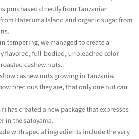
ns purchased directly from Tanzanian
 from Hateruma Island and organic sugar from
ans.
r in tempering, we managed to create a
chly flavored, full-bodied, unbleached color
f roasted cashew nuts.
 show cashew nuts growing in Tanzania.
ow precious they are, that only one nut can
ri has created a new package that expresses
r in the satoyama.
e with special ingredients include the very